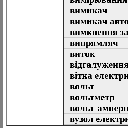
вимикач
вимикач авт
вимкнення з
випрямляч
виток
відгалуження
вітка електр
вольт
вольтметр
вольт-амперн
вузол електр