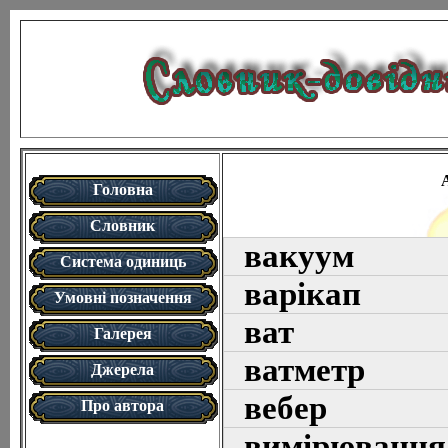
Головна
Словник
вакуум
Система одиниць
варікап
Умовні позначення
ват
Галерея
ватметр
Джерела
вебер
Про автора
вимірювання